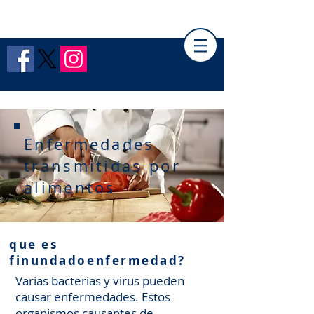
PÁGINA DEL EMPLEADO DE HCPH
Enfermedades
transmitidas por
alimentos
que es
f
inundado
enfermedad?
Varias bacterias y virus pueden
causar enfermedades. Estos
organismos causantes de