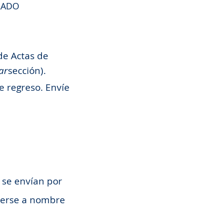
RADO
 de Actas de
ar
sección).
e regreso. Envíe
o se envían por
acerse a nombre