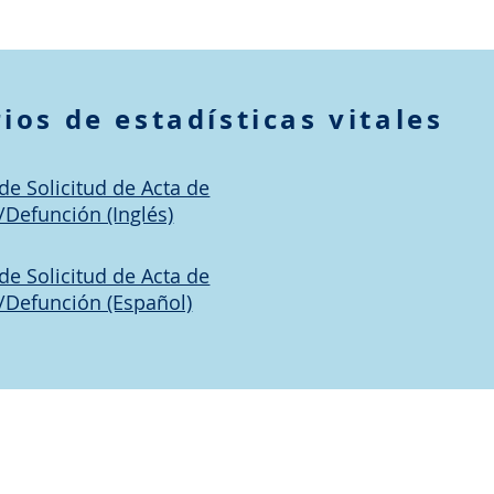
ios de estadísticas vitales
de Solicitud de Acta de
Defunción (Inglés)
de Solicitud de Acta de
/Defunción (Español)
RAS
|
NOTICIAS
|
Formularios y
COVID-19
Permisos
|
Informes