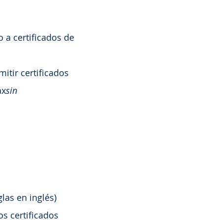
 a certificados de
itir certificados
ax
sin
las en inglés)
os certificados