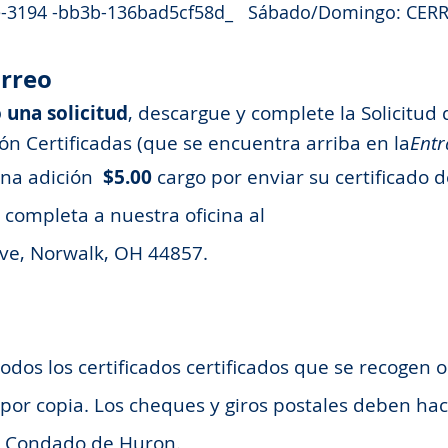
94 -bb3b-136bad5cf58d_ Sábado/Domingo: CER
orreo
 una solicitud
, descargue y complete la Solicitud
n Certificadas (que se encuentra arriba en la
Entr
na adición
$5.00
cargo por enviar su certificado d
d completa a nuestra oficina al
e, Norwalk, OH 44857.
todos los certificados certificados que se recogen 
 por copia. Los cheques y giros postales deben h
l Condado de Huron.