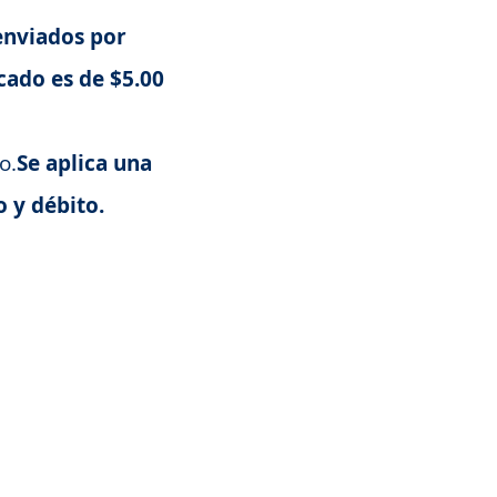
enviados por
icado es de $5.00
o.
Se aplica una
o y débito.