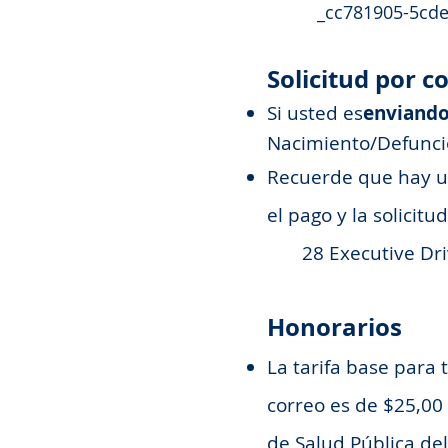
_cc781905-5cde-31
Solicitud por c
Si usted es
enviando
Nacimiento/Defunció
Recuerde que hay u
el pago y la solicitu
28 Executive Driv
Honorarios
La tarifa base para 
correo es de $25,00
de Salud Pública de