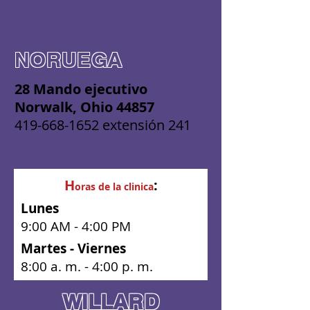
NORUEGA
28 Mando ejecutivo
Norwalk, Ohio 44857
419-668-1652
extensión 241
H
:
oras de la clinica
Lunes
9:00 AM - 4:00 PM
Martes - Viernes
8:00 a. m. - 4:00 p. m.
WILLARD