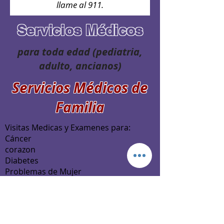
llame al 911.
Servicios Médicos
para toda edad (pediatria,
adulto, ancianos)
Servicios Médicos de
Familia
Visitas Medicas y Examenes para:
Cáncer
corazon
Diabetes
Problemas de Mujer
Problemas del Hombre
Consejería de Salud Física
Crecimiento y Desarrollo Físico
Vacuñas